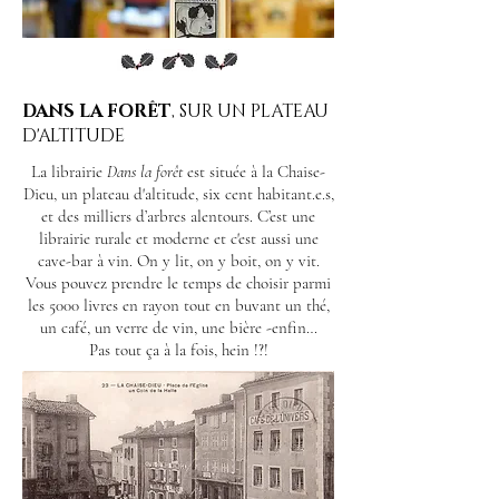
DANS LA FORÊT
, SUR UN PLATEAU
D'ALTITUDE
La librairie
Dans la forêt
est située à la Chaise-
Dieu, un plateau d'altitude, six cent habitant.e.s,
et des milliers d’arbres alentours. C’est une
librairie rurale et moderne et c'est aussi une
cave-bar à vin. On y lit, on y boit, on y vit.
Vous pouvez prendre le temps de choisir parmi
les 5000 livres en rayon tout en buvant un thé,
un café, un verre de vin, une bière -enfin…
Pas tout ça à la fois, hein !?!