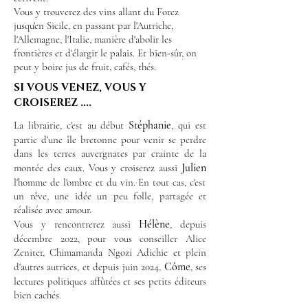
Vous y trouverez des vins allant du Forez
jusqu'en Sicile, en passant par l'Autriche,
l'Allemagne, l'Italie, manière d'abolir les
frontières et d'élargir le palais. Et bien-sûr, on
peut y boire jus de fruit, cafés, thés.
SI VOUS VENEZ, VOUS Y
CROISEREZ ....
Stéphanie
La librairie, c'est au début
, qui est
partie d'une île bretonne pour venir se perdre
dans les terres auvergnates par crainte de la
Julien
montée des eaux. Vous y croiserez aussi
l'homme de l'ombre et du vin. En tout cas, c'est
un rêve, une idée un peu folle, partagée et
réalisée avec amour.
Hélène
Vous y rencontrerez aussi
, depuis
décembre 2022, pour vous conseiller Alice
Zeniter, Chimamanda Ngozi Adichie et plein
Côme
d'autres autrices, et depuis juin 2024,
, ses
lectures politiques affûtées et ses petits éditeurs
bien cachés.